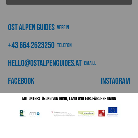
Ost Alpen Guides
Verein
+43 664 2623250
Telefon
hello@ostalpenguides.at
emaill
Facebook
Instagram
Mit Unterstüzung von Bund, Land und Europäischer Union