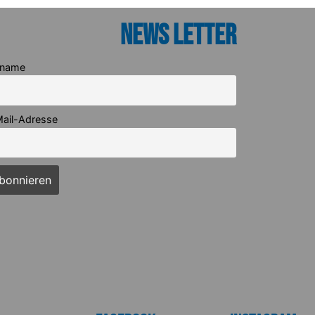
News Letter
rname
ail-Adresse