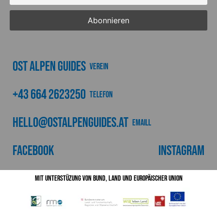
Ost Alpen Guides
Verein
+43 664 2623250
Telefon
hello@ostalpenguides.at
emaill
Facebook
Instagram
Mit Unterstüzung von Bund, Land und Europäischer Union