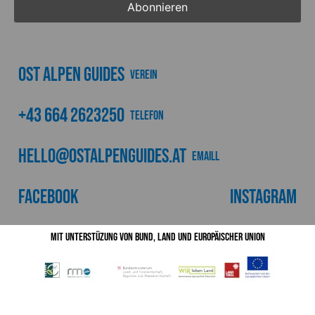
Ost Alpen Guides
Verein
+43 664 2623250
Telefon
hello@ostalpenguides.at
emaill
Facebook
Instagram
Mit Unterstüzung von Bund, Land und Europäischer Union