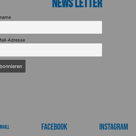
News Letter
rname
ail-Adresse
Facebook
Instagram
maill