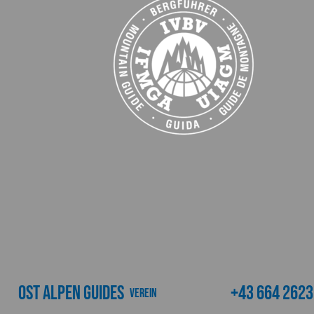
Ost Alpen Guides
+43 664 262
Verein