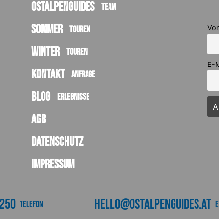
Ostalpenguides
Team
Sommer
Vo
Touren
Winter
Touren
E-M
Kontakt
Anfrage
Blog
Erlebnisse
AGB
Datenschutz
Impressum
3250
hello@ostalpenguides.at
Telefon
e