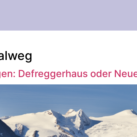
alweg
en: Defreggerhaus oder Neue