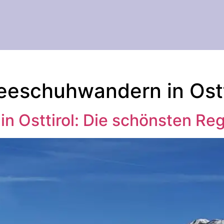
eschuhwandern in Ostt
 Osttirol: Die schönsten Re