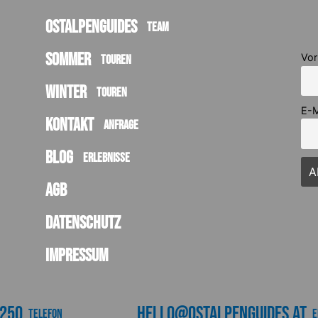
Ostalpenguides
Team
Sommer
Vo
Touren
Winter
Touren
E-M
Kontakt
Anfrage
Blog
Erlebnisse
AGB
Datenschutz
Impressum
3250
hello@ostalpenguides.at
Telefon
e