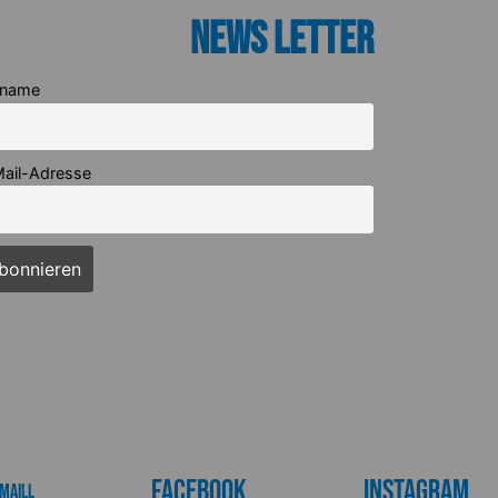
News Letter
rname
ail-Adresse
Facebook
Instagram
maill