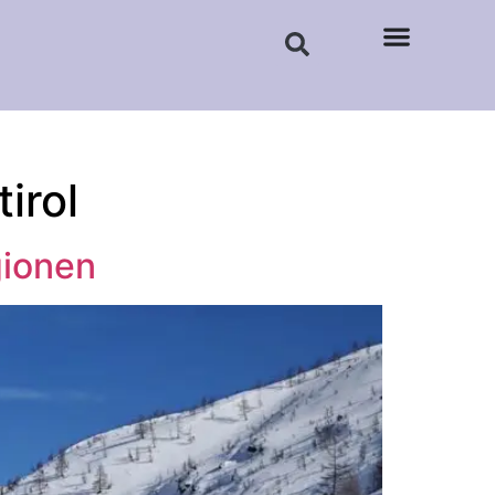
irol
gionen