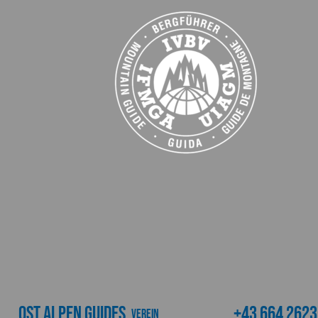
Ost Alpen Guides
+43 664 262
Verein