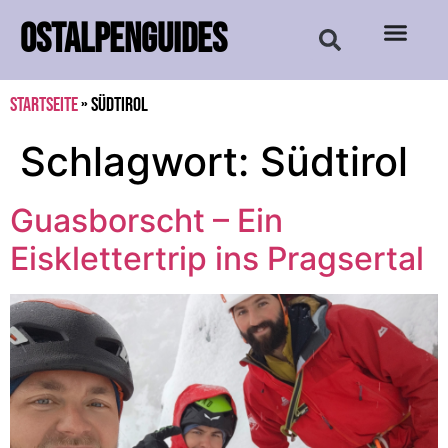
OSTALPENGUIDES
Startseite
»
Südtirol
Schlagwort:
Südtirol
Guasborscht – Ein
Eisklettertrip ins Pragsertal