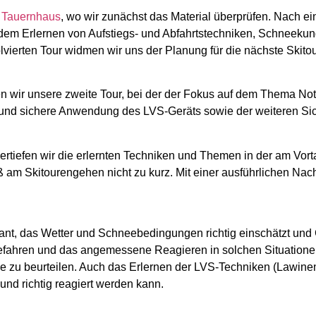
r Tauernhaus
, wo wir zunächst das Material überprüfen. Nach ei
f dem Erlernen von Aufstiegs- und Abfahrtstechniken, Schneeku
ierten Tour widmen wir uns der Planung für die nächste Skitou
wir unsere zweite Tour, bei der der Fokus auf dem Thema Notfal
e und sichere Anwendung des LVS-Geräts sowie der weiteren Si
 vertiefen wir die erlernten Techniken und Themen in der am Vo
ß am Skitourengehen nicht zu kurz. Mit einer ausführlichen N
ant, das Wetter und Schneebedingungen richtig einschätzt und Ge
efahren und das angemessene Reagieren in solchen Situatione
e zu beurteilen. Auch das Erlernen der LVS-Techniken (Lawinen
 und richtig reagiert werden kann.